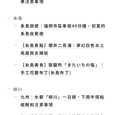
車注意事項
糸島
系島旅遊｜福岡市區車程40分鐘，初夏的
系島自駕遊
【糸島景點】櫻井二見浦：夢幻白色水上
鳥居與夫婦岩
【糸島美食】製鹽所「またいちの塩」：
手工花鹽布丁(糸島布丁)
柳川
九州｜水都「柳川」一日遊，下雨中搭船
經驗和注意事項