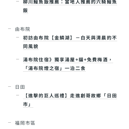
柳川鰻魚飯推薦：當地人推薦的六騎鰻魚
飯
由布院
初訪由布院【金鱗湖】－白天與清晨的不
同風貌
湯布院住宿》獨享湯屋+貓+免費梅酒，
「湯布院燈之宿」一泊二食
日田
【進擊的巨人巡禮】走進創哥故鄉「日田
市」
福岡市區