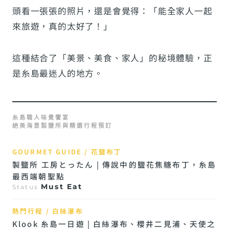
頭看一張張的照片，還是會覺得：「能全家人一起
來旅遊，真的太好了！」
這種結合了「美景、美食、家人」的秘境體驗，正
是糸島最迷人的地方。
糸島職人味覺饗宴
絕美海景製鹽所與精選行程預訂
GOURMET GUIDE / 花鹽布丁
製鹽所 工房とったん | 傳說中的鹽花焦糖布丁，糸島
最西端朝聖點
Must Eat
Status
熱門行程 / 白絲瀑布
Klook 糸島一日遊 | 白絲瀑布、櫻井二見浦、天使之