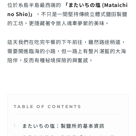
位於糸島半島最西端的
「またいちの塩 (Mataichi
no Shio)」
，不只是一間堅持傳統立體式鹽田製鹽
的工坊，更隱藏著令旅人魂牽夢縈的美味。
這天我們在吃完午餐的下午前往，雖然路途稍遠，
需要開進臨海的小路，但一路上有整片湛藍的大海
陪伴，反而有種秘境探險的興奮感。
TABLE OF CONTENTS
またいちの塩：製鹽所的基本資訊