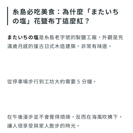
糸島必吃美食：為什麼「またいち
の塩」花鹽布丁這麼紅？
またいちの塩
是糸島老字號的製鹽工廠，外觀是充
滿歲月感的復古日式木造建築，非常有味道。
從停車場步行到工坊大約需要 5 分鐘。
在午後漫步並不會覺得煩燥，反而在海風吹拂下，
讓人很享受與家人散步的時光。