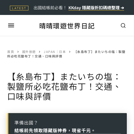
出國結帳前必看！
KKday 隱藏版折扣碼總整理 ➔
LATEST
晴晴環遊世界日記
首頁
國外旅遊
JAPAN｜日本
【糸島布丁】またいちの塩：製鹽
所必吃花鹽布丁！交通、口味與評價
【糸島布丁】またいちの塩：
製鹽所必吃花鹽布丁！交通、
口味與評價
準備出國？
結帳前先領取隱藏版神券，現省千元。