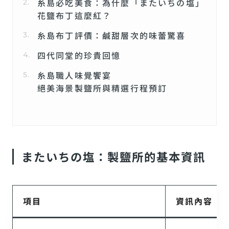
糸島必吃美食：為什麼「またいちの塩」
花鹽布丁這麼紅？
糸島布丁評價：鹹甜層次的味蕾驚喜
四代同堂的珍貴回憶
糸島職人味覺饗宴
絕美海景製鹽所與精選行程預訂
またいちの塩：製鹽所的基本資訊
項目
資訊內容