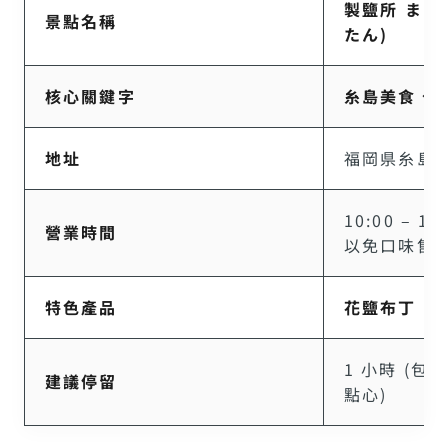
製鹽所 また
景點名稱
たん)
核心關鍵字
糸島美食、
地址
福岡県糸島市
10:00 – 
營業時間
以免口味售罄
特色產品
花鹽布丁 (
1 小時 (
建議停留
點心)