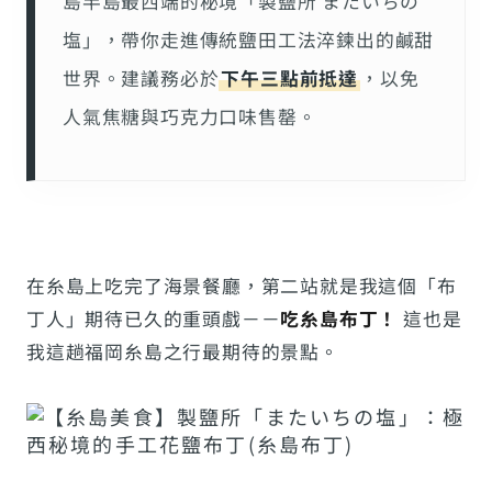
島半島最西端的秘境「製鹽所 またいちの
塩」，帶你走進傳統鹽田工法淬鍊出的鹹甜
世界。建議務必於
下午三點前抵達
，以免
人氣焦糖與巧克力口味售罄。
在糸島上吃完了海景餐廳，第二站就是我這個「布
丁人」期待已久的重頭戲－－
吃糸島布丁！
這也是
我這趟福岡糸島之行最期待的景點。