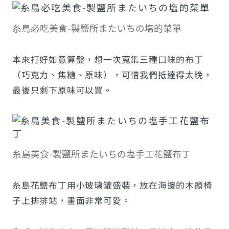
糸島必吃美食-製鹽所またいちの塩的菜單
本來打好如意算盤，想一次蒐集三種口味的布丁
（巧克力、焦糖、原味），可惜我們抵達得太晚，
最後只剩下原味可以買。
糸島美食-製鹽所またいちの塩手工花鹽布丁
糸島花鹽布丁用小玻璃罐盛裝，放在海邊的木頭椅
子上排排站，畫面非常可愛。