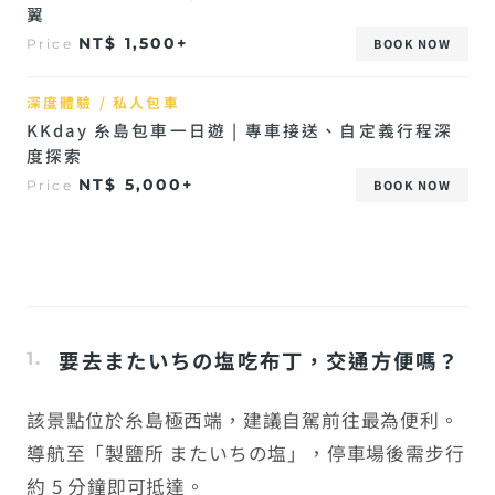
翼
NT$ 1,500+
BOOK NOW
Price
深度體驗 / 私人包車
KKday 糸島包車一日遊 | 專車接送、自定義行程深
度探索
NT$ 5,000+
BOOK NOW
Price
要去またいちの塩吃布丁，交通方便嗎？
該景點位於糸島極西端，建議自駕前往最為便利。
導航至「製鹽所 またいちの塩」，停車場後需步行
約 5 分鐘即可抵達。