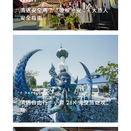
SAFETY
清邁安全嗎？｜破解治安：4 大旅人
安全指南
7-DAYS TRIP
清邁自由行｜小資 28K 完整旅遊攻
略