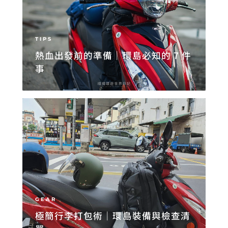
TIPS
熱血出發前的準備｜環島必知的 7 件
事
GEAR
極簡行李打包術｜環島裝備與檢查清