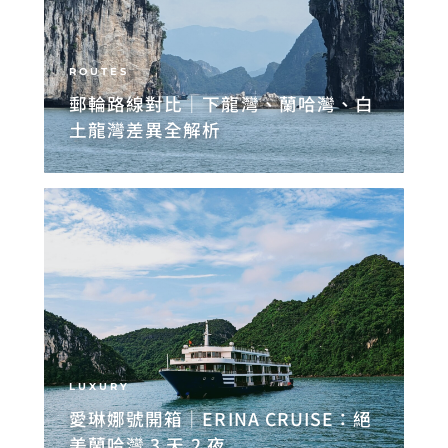
ROUTES
郵輪路線對比｜下龍灣、蘭哈灣、白
土龍灣差異全解析
LUXURY
愛琳娜號開箱｜ERINA CRUISE：絕
美蘭哈灣 3 天 2 夜