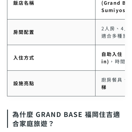
飯店名稱
(
Grand Ba
Sumiyoshi
2人房、4人
房間配置
適合多種旅
自助入住 (Sm
入住方式
in)
，時間自
廚房餐具、
設施亮點
梯
為什麼 GRAND BASE 福岡住吉適
合家庭旅遊？