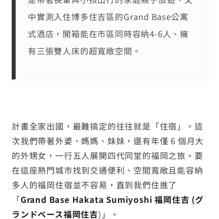
中實測入住博多住吉區的Grand Base公寓
式酒店，開箱能在市區同時容納4-6人、擁
有三張雙人床的超寬敞空間。
計畫全家出國，最難搞定的往往就是「住宿」。這
次我們帶著外婆、媽媽、妹妹，還有年僅 6 個月大
的外甥女，一行五人展開四代同堂的福岡之旅。要
在這座熱門城市找到交通便利、空間寬敞且能容納
多人的福岡住宿並不容易，直到我們住進了
「
Grand Base Hakata Sumiyoshi
福岡住吉 (グ
ランドベース福岡住吉
)」。