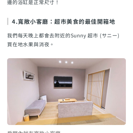
邊的浴缸是正常尺寸！
4.寬敞小客廳：超市美食的最佳開箱地
我們每天晚上都會去附近的Sunny 超市 (サニー)
買在地水果與消夜。