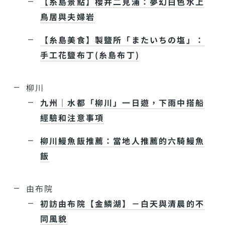
【糸島景點】櫻井二見浦：夢幻白色水上
鳥居與夫婦岩
【糸島美食】製鹽所「またいちの塩」：
手工花鹽布丁(糸島布丁)
柳川
九州｜水都「柳川」一日遊，下雨中搭船
經驗和注意事項
柳川鰻魚飯推薦：當地人推薦的六騎鰻魚
飯
由布院
初訪由布院【金鱗湖】－白天與清晨的不
同風貌