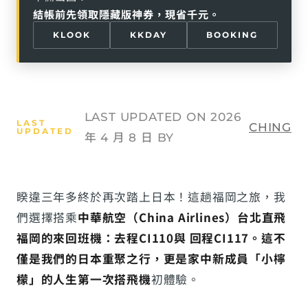
結帳前先領取隱藏版神券，現省千元。
KLOOK
KKDAY
BOOKING
LAST UPDATED ON 2026
CHING
年 4 月 8 日 BY
睽違三年多終於再次踏上日本！這趟福岡之旅，我
們選擇搭乘
中華航空（China Airlines）台北直飛
福岡的來回班機：去程CI110與 回程CI117。這不
僅是我們的日本重聚之行，更是家中新成員「小檸
檬」的人生第一次搭飛機
初體驗。