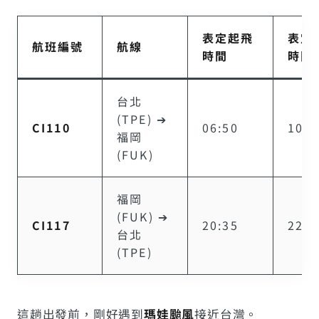
表定起飛
表定
航班編號
航線
時間
時間
台北
(TPE) ➔
CI110
06:50
10:0
福岡
(FUK)
福岡
(FUK) ➔
CI117
20:35
22:2
台北
(TPE)
這趟出發前，剛好遇到
瑪娃颱風
接近台灣。