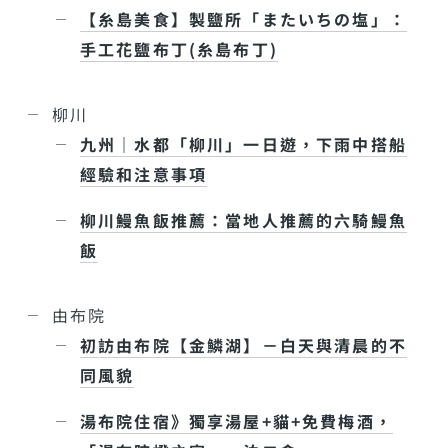
【糸島美食】製鹽所「またいちの塩」：
手工花鹽布丁(糸島布丁)
柳川
九州｜水都「柳川」一日遊，下雨中搭船
經驗和注意事項
柳川鰻魚飯推薦：當地人推薦的六騎鰻魚
飯
由布院
初訪由布院【金鱗湖】－白天與清晨的不
同風貌
湯布院住宿》獨享湯屋+貓+免費梅酒，