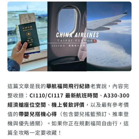
這篇文章是我的
華航福岡飛行紀錄
老實說，內容完
整收錄：
CI110/CI117 最新航班時間
、
A330-300
經濟艙座位空間
、
機上餐飲評價
，以及最有參考價
值的
帶嬰兒搭機心得
（包含嬰兒搖籃預訂、推車登
機與優先通關）。如果你正在規劃福岡自由行，這
篇全攻略一定要收藏！