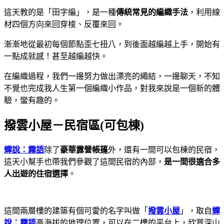
這天教的是「田字編」，是一種
傳統常見的編織手法
，利用線
材四個方向來回穿梭、反覆來回。
漸漸地從最初每個節點歪七扭八，到後面越編越上手，開始有
一點成就感！甚至越編越快。
在編織過程，我們一邊努力做出漂亮的繩結，一邊聊天，不知
不覺也完成我人生第一個編織小作品，對我來說是一個新的體
驗，蠻有趣的。
撥雲小屋－民宿區(可包棟)
蟬說：霧語
除了
豪華露營帳篷
外，還有一間可以包棟的民宿，
這天小幫手也帶我們參觀了這間民宿的內部，
是一間很適合多
人出遊的住宿選擇
。
這間兩層樓的建築有個可愛的名字叫做「
撥雲小屋
」，取自
蟬
說：霧語
高海拔的地理位置，可以在二樓的平台上，欣賞深山