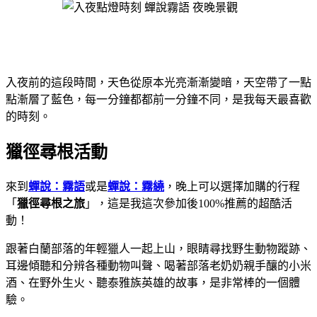
入夜前的這段時間，天色從原本光亮漸漸變暗，天空帶了一點
點漸層了藍色，每一分鐘都都前一分鐘不同，是我每天最喜歡
的時刻。
獵徑尋根活動
來到
蟬說：霧語
或是
蟬說：霧繞
，晚上可以選擇加購的行程
「
獵徑尋根之旅
」，這是我這次參加後100%推薦的超酷活
動！
跟著白蘭部落的年輕獵人一起上山，眼睛尋找野生動物蹤跡、
耳邊傾聽和分辨各種動物叫聲、喝著部落老奶奶親手釀的小米
酒、在野外生火、聽泰雅族英雄的故事，是非常棒的一個體
驗。