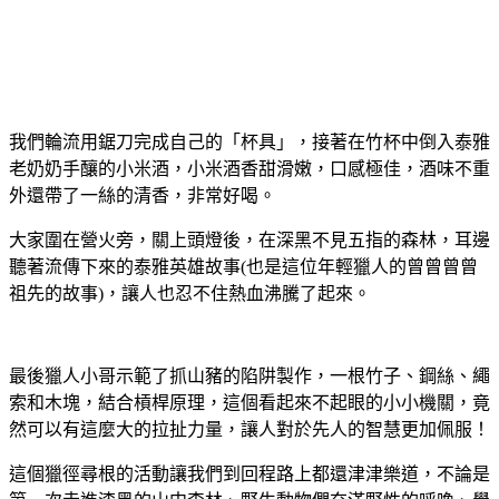
我們輪流用鋸刀完成自己的「杯具」，接著在竹杯中倒入泰雅
老奶奶手釀的小米酒，小米酒香甜滑嫩，口感極佳，酒味不重
外還帶了一絲的清香，非常好喝。
大家圍在營火旁，關上頭燈後，在深黑不見五指的森林，耳邊
聽著流傳下來的泰雅英雄故事(也是這位年輕獵人的曾曾曾曾
祖先的故事)，讓人也忍不住熱血沸騰了起來。
最後獵人小哥示範了抓山豬的陷阱製作，一根竹子、鋼絲、繩
索和木塊，結合槓桿原理，這個看起來不起眼的小小機關，竟
然可以有這麼大的拉扯力量，讓人對於先人的智慧更加佩服！
這個獵徑尋根的活動讓我們到回程路上都還津津樂道，不論是