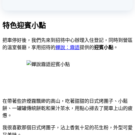
特色迎賓小點
把車停好後，我們先來到招待中心辦理入住登記，同時到營區
的溫室餐廳，享用招待的
蟬說：霧語
提供的
迎賓小點
。
在帶著些許煙霧飄緲的高山，吃著甜甜的日式烤團子、小鬆
餅、一罐罐傳統餅乾和果汁茶水，用點心掃去了開車上山的疲
憊。
我很喜歡那個日式烤團子，沾上香氣十足的花生粉，外型可愛
又美味。