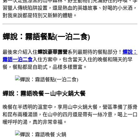
第一次走進漆黑的山中森林、野生動物們充滿野性的呼喚、學
習獵人傳統陷阱設置，還是熱血的英雄故事、好喝的小米酒，
對我來說都是特別又新鮮的體驗。
蟬說：霧語餐點(一泊二食)
最後來介紹入住
蟬說豪華露營
系列最期待的餐點部分！
蟬說：
霧語一泊二食
入住方案中，包含當天入住的晚餐和隔天的早
餐，餐點都是自助式，品樣多樣豐富。
蟬說：霧語晚餐－山中火鍋大餐
晚餐在半透明的溫室中，享用山中火鍋大餐，營區準備了豚骨
和昆布兩種湯頭，在山中的四月還是帶有一絲冷意，喝上一口
暖呼呼的湯，真的非常幸福。