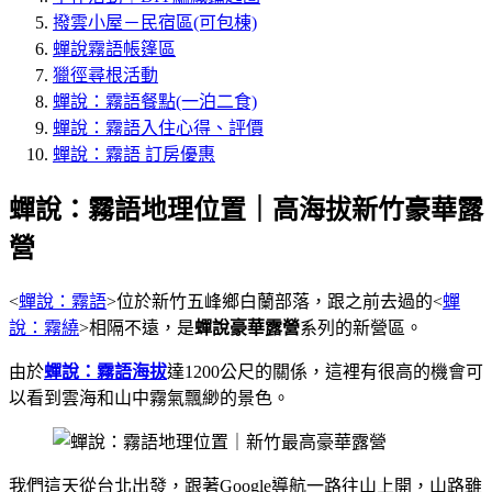
撥雲小屋－民宿區(可包棟)
蟬說霧語帳篷區
獵徑尋根活動
蟬說：霧語餐點(一泊二食)
蟬說：霧語入住心得、評價
蟬說：霧語 訂房優惠
蟬說：霧語地理位置｜高海拔新竹豪華露
營
<
蟬說：霧語
>位於新竹五峰鄉白蘭部落，跟之前去過的<
蟬
說：霧繞
>相隔不遠，是
蟬說豪華露營
系列的新營區。
由於
蟬說：霧語海拔
達1200公尺的關係，這裡有很高的機會可
以看到雲海和山中霧氣飄緲的景色。
我們這天從台北出發，跟著Google導航一路往山上開，山路雖