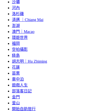
沙壩
河內
洛杉磯
清邁 ｜Chiang Mai
澎湖
澳門｜Macao
環遊世界
福岡
空拍攝影
綠島
胡志明｜Hu Zhiming
花蓮
苗栗
車中泊
遊戲人生
部落客日記
金門
釜山
開始自助旅行