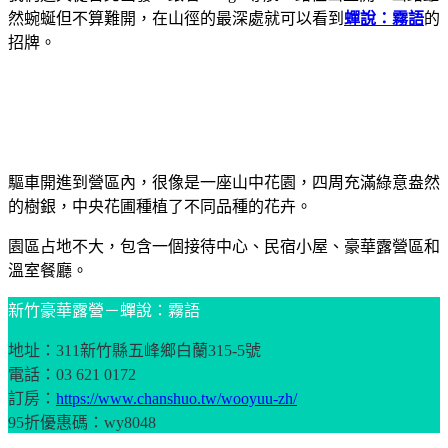
然蜿蜒但不算難開，在山徑的最深處就可以看到
蟬說：霧語
的
招牌。
驅車開進到營區內，很像是一座山中花園，四周充滿綠意盎然
的樹銀，中央花圃種植了不同品種的花卉。
園區占地不大，包含一個接待中心、民宿小屋、豪華露營區和
溫室餐廳。
新竹豪華露營－蟬說：霧語
地址：311新竹縣五峰鄉白蘭315-5號
電話：03 621 0172
訂房：
https://www.chanshuo.tw/wooyuu-zh/
95折優惠碼：wy8048