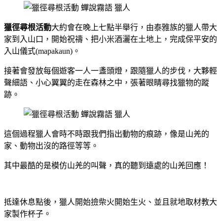
獵徑尋根活動
大約會在晚上七點半舉行，由泰雅族的獵人帶大
家到入山口，開始祝禱、把小米酒灑在土地上，完成保平安的
入山儀式(mapakaun)。
接著會發放每個遊客一人一盞頭燈，跟隨獵人的步伐，大夥輕
聲細語、小心翼翼的走在森林之中，張著眼睛尋找獵物的蹤
跡。
這個過程獵人會時不時跟我們指出動物的痕跡，像是山羌的
家、動物出沒的路徑等等。
其中最酷的是模仿山羌的叫聲，真的聽到遠處的山羌回應！
抵達休息點後，獵人開始撿柴火開始生火、並且就地取材教大
家製作杯子。