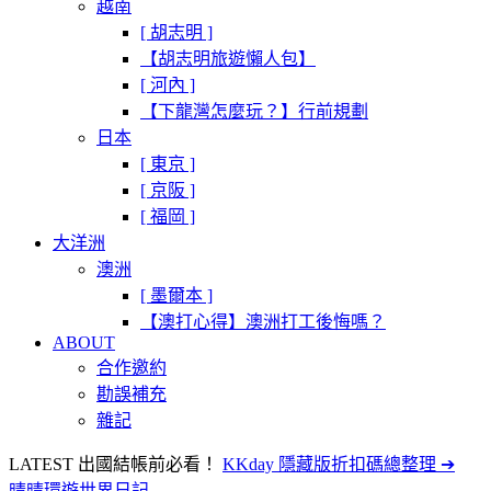
越南
[ 胡志明 ]
【胡志明旅遊懶人包】
[ 河內 ]
【下龍灣怎麼玩？】行前規劃
日本
[ 東京 ]
[ 京阪 ]
[ 福岡 ]
大洋洲
澳洲
[ 墨爾本 ]
【澳打心得】澳洲打工後悔嗎？
ABOUT
合作邀約
勘誤補充
雜記
LATEST
出國結帳前必看！
KKday 隱藏版折扣碼總整理 ➔
晴晴環遊世界日記