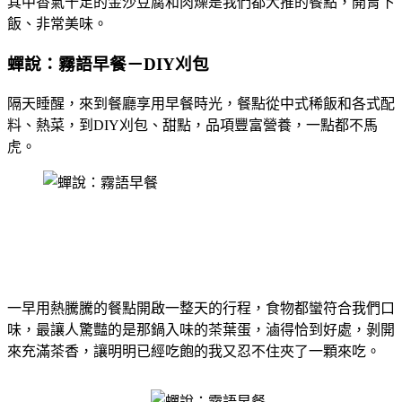
其中香氣十足的金沙豆腐和肉燥是我們都大推的餐點，開胃下
飯、非常美味。
蟬說：霧語早餐－DIY刈包
隔天睡醒，來到餐廳享用早餐時光，餐點從中式稀飯和各式配
料、熱菜，到DIY刈包、甜點，品項豐富營養，一點都不馬
虎。
一早用熱騰騰的餐點開啟一整天的行程，食物都蠻符合我們口
味，最讓人驚豔的是那鍋入味的茶葉蛋，滷得恰到好處，剝開
來充滿茶香，讓明明已經吃飽的我又忍不住夾了一顆來吃。