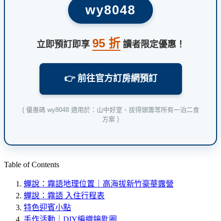
wy8048
95 折
立即預訂即享
讀者限定優惠！
👉 前往官方訂房網預訂
( 優惠碼 wy8048 適用於：山中好室、拔得頭籌等所有一泊二食
方案 )
Table of Contents
蟬說：霧語地理位置｜高海拔新竹豪華露營
蟬說：霧語 入住行程表
特色迎賓小點
手作活動｜DIY編織鑰匙圈