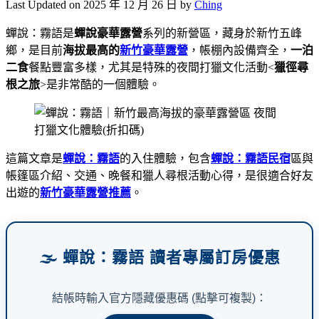
Last Updated on 2025 年 12 月 26 日 by
Ching
蟬說：霧語是
蟬說豪華露營
系列的新營區，藏身於新竹五峰
鄉，是目前
海拔最高的
新竹豪華露營
，帳棚內設備齊全，
一泊
二食
餐點豐富多樣，尤其是特殊的夜間打獵文化活動<
獵徑尋
根之旅
>是非常酷的一個體驗。
這篇文章是
蟬說：霧語
的入住體驗，包含
蟬說：霧語民宿
區與
帳篷區介紹、交通、晚餐和獵人尋根活動心得，是很適合好友
出遊的
新竹豪華露營推薦
。
🌫️ 蟬說：霧語 讀者專屬訂房優惠
結帳時輸入官方隱藏優惠碼 (點擊可複製)：