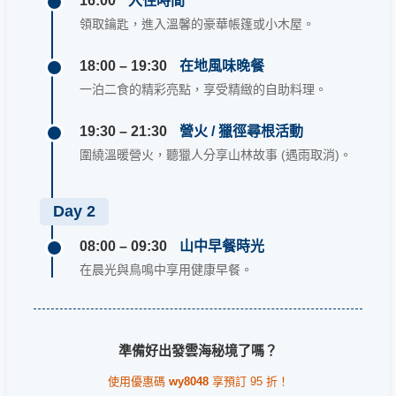
16:00
入住時間
領取鑰匙，進入溫馨的豪華帳篷或小木屋。
18:00 – 19:30
在地風味晚餐
一泊二食的精彩亮點，享受精緻的自助料理。
19:30 – 21:30
營火 / 獵徑尋根活動
圍繞溫暖營火，聽獵人分享山林故事 (遇雨取消)。
Day 2
08:00 – 09:30
山中早餐時光
在晨光與鳥鳴中享用健康早餐。
準備好出發雲海秘境了嗎？
使用優惠碼
wy8048
享預訂 95 折！