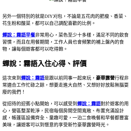
另外一個特別的就是DIY刈包，不論是五花肉的肥瘦、香菜、
花生粉和酸菜，都可以自己調配喜歡的比例。
蟬說：霧語早餐
非常用心，菜色至少十多樣，滿足不同的飲食
習慣，而且在用餐期間，工作人員也會頻繁的補上盤內的食
物，讓每個遊客都可以吃得飽。
蟬說：霧語入住心得、評價
這次來到
蟬說：霧語
是跟以前同事一起來玩，
豪華露營
行程非
常適合工作忙碌之餘，想要走進大自然、又想好好放鬆無腦耍
廢的我們！
從招待的迎賓小點開始，可以感受到
蟬說：霧語
對於遊客的用
心，營區整潔乾淨，民宿每個房間空間寬敞、布置充滿設計
感，帳篷區設備齊全、童趣可愛，一泊二食晚餐和早餐都豐富
美味，讓遊客可以到愜意的享受新竹豪華露營時光。