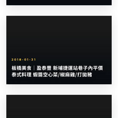
2018-01-31
板橋美食｜盈泰豐 新埔捷運站巷子內平價
泰式料理 蝦醬空心菜/椒麻雞/打拋豬