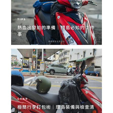
TIPS
熱血出發前的準備｜環島必知的 7 件
事
GEAR
極簡行李打包術｜環島裝備與檢查清