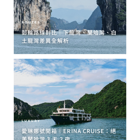
ROUTES
郵輪路線對比｜下龍灣、蘭哈灣、白
土龍灣差異全解析
LUXURY
愛琳娜號開箱｜ERINA CRUISE：絕
美蘭哈灣 3 天 2 夜