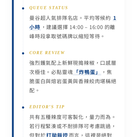
QUEUE STATUS
曼谷超人氣排隊名店。平均等候約
1
小時
，建議選擇 14:00 – 16:00 的離
峰時段拿取號碼牌以縮短等待。
CORE REVIEW
強烈鑊氣配上新鮮現搗辣椒，口感層
次極佳。必點靈魂
「炸鴨蛋」
，焦
脆蛋白與熔岩蛋黃與香辣絞肉堪稱絕
配。
EDITOR’S TIP
共有五種辣度可客製化，量力而為。
若行程緊湊或不耐排隊可考慮跳過，
但對於
打拋飯控
而言，這裡是絕對