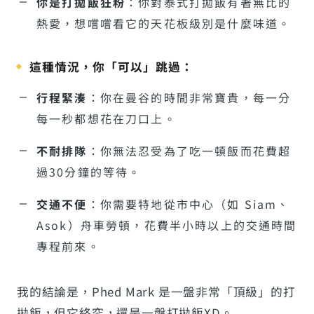
你是打拋飯狂粉
：你對泰式打拋飯有著無比的
熱愛，想嚐嚐看它的天花板級別是什麼味道。
這種情況，你「可以」跳過：
行程緊湊
：你在曼谷的時間非常寶貴，每一分
每一秒都想花在刀口上。
不耐排隊
：你無法忍受為了吃一頓飯而花費超
過30分鐘的等待。
交通不便
：你需要特地從市中心（如 Siam、
Asok）舟車勞頓，花費半小時以上的交通時間
專程前來。
我的結論是，Phed Mark 是一盤非常「頂級」的打
拋飯，但它終究，還是一盤打拋飯XD。