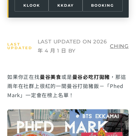
KLOOK
KKDAY
BOOKING
LAST UPDATED ON 2026
CHING
年 4 月 1 日 BY
如果你正在找
曼谷美食
或是
曼谷必吃打拋豬
，那這
兩年在社群上很紅的一間曼谷打拋豬飯－「Phed
Mark」一定會在榜上名單！