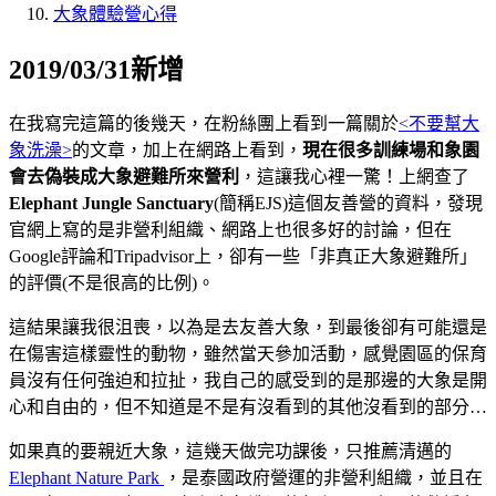
大象體驗營心得
2019/03/31新增
在我寫完這篇的後幾天，在粉絲團上看到一篇關於
<不要幫大
象洗澡>
的文章，加上在網路上看到，
現在很多訓練場和象園
會去偽裝成大象避難所來營利
，這讓我心裡一驚！上網查了
Elephant Jungle Sanctuary
(簡稱EJS)這個友善營的資料，發現
官網上寫的是非營利組織、網路上也很多好的討論，但在
Google評論和Tripadvisor上，卻有一些「非真正大象避難所」
的評價(不是很高的比例)。
這結果讓我很沮喪，以為是去友善大象，到最後卻有可能還是
在傷害這樣靈性的動物，雖然當天參加活動，感覺園區的保育
員沒有任何強迫和拉扯，我自己的感受到的是那邊的大象是開
心和自由的，但不知道是不是有沒看到的其他沒看到的部分…
如果真的要親近大象，這幾天做完功課後，只推薦清邁的
Elephant Nature Park
，是泰國政府營運的非營利組織，並且在