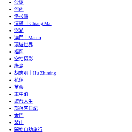
沙壩
河內
洛杉磯
清邁 ｜Chiang Mai
澎湖
澳門｜Macao
環遊世界
福岡
空拍攝影
綠島
胡志明｜Hu Zhiming
花蓮
苗栗
車中泊
遊戲人生
部落客日記
金門
釜山
開始自助旅行