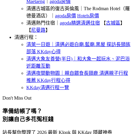
Maetaeng
｜
agoda房價
清邁古城區的復古英倫風｜The Rodman Hotel（羅
德曼酒店）｜
agoda房價
Hotels房價
清邁熱門住宿｜
agoda精選清邁住宿
【
古城區
】
【
尼曼路
】
清邁行程：
清萊一日遊｜清邁必遊白廟.藍廟.黑屋 探訪長頸族
部落 KKday心得
清邁大象友善營(半日)｜和大象一起玩水、泥巴浴
近距離互動
清邁夜間動物園｜親自餵食長頸鹿 清邁親子行程
推薦 KKday行程心得
KKday清邁行程一覽
Don't Miss Out
準備結帳了嗎？
別讓自己多花冤枉錢
站長幫你整理了 2026 最新
Klook 與 KKday 隱藏神券