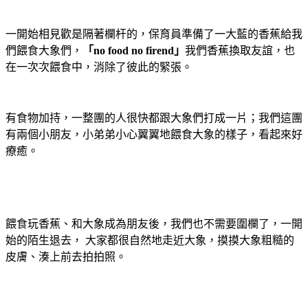
一開始相見歡是隔著欄杆的，保育員準備了一大藍的香蕉給我
們餵食大象們，
「no food no firend」
我們香蕉換取友誼，也
在一次次餵食中，消除了彼此的緊張。
有食物加持，一整團的人很快都跟大象們打成一片；我們這團
有兩個小朋友，小弟弟小心翼翼地餵食大象的樣子，看起來好
療癒。
餵食玩香蕉、和大象成為朋友後，我們也不需要圍欄了，一開
始的陌生退去， 大家都很自然地走近大象，摸摸大象粗糙的
皮膚、湊上前去拍拍照。