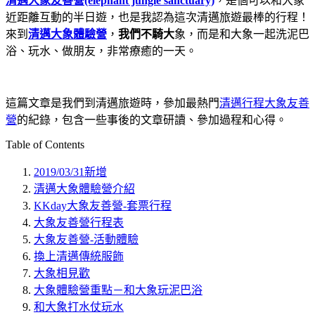
清邁大象友善營(elephant jungle sanctuary)
，是個可以和大象
近距離互動的半日遊，也是我認為這次清邁旅遊最棒的行程！
來到
清邁大象體驗營
，
我們不騎大
象，而是和大象一起洗泥巴
浴、玩水、做朋友，非常療癒的一天。
這篇文章是我們到清邁旅遊時，參加最熱門
清邁行程大象友善
營
的紀錄，包含一些事後的文章研讀、參加過程和心得。
Table of Contents
2019/03/31新增
清邁大象體驗營介紹
KKday大象友善營-套票行程
大象友善營行程表
大象友善營-活動體驗
換上清邁傳統服飾
大象相見歡
大象體驗營重點－和大象玩泥巴浴
和大象打水仗玩水