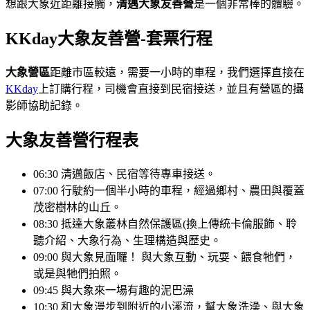
想跟大象近距離接觸，
清邁大象友善營
是一個非常棒的體驗。
KKday大象友善營-套票行程
大象營區
距離市區較遠，需要一小時的車程，我們選擇直接在
KKday
上訂購行程，司機會直接到民宿接送，並且有營區的攝
影師協助記錄。
大象友善營行程表
06:30 清邁飯店、民宿等待專車接送。
07:00 行駛約一個半小時的車程，經過鄉村、農田與覆蓋
茂密樹林的山丘。
08:30 抵達大象叢林自然保護區(換上傳統卡倫服飾、聆
聽介紹、大象行為、生理構造與歷史。
09:00 與大象見面囉！ 與大象互動、玩耍、餵食牠們，
或是與牠們拍照。
09:45 與大象來一場有趣的泥巴澡
10:30 和大象漫步到附近的小溪流，幫大象洗澡、與大象