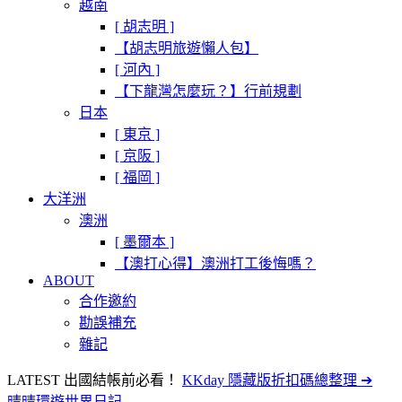
越南
[ 胡志明 ]
【胡志明旅遊懶人包】
[ 河內 ]
【下龍灣怎麼玩？】行前規劃
日本
[ 東京 ]
[ 京阪 ]
[ 福岡 ]
大洋洲
澳洲
[ 墨爾本 ]
【澳打心得】澳洲打工後悔嗎？
ABOUT
合作邀約
勘誤補充
雜記
LATEST
出國結帳前必看！
KKday 隱藏版折扣碼總整理 ➔
晴晴環遊世界日記