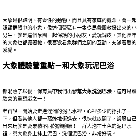
大象是很聰明、有靈性的動物，而且具有家庭的概念，會一起
照顧群體中的小象，像這個營區有一隻從馬戲團救援出來的小
男生，就是這個象團一起保護的小朋友，愛玩調皮，其他長年
的大象也都讓著牠，很喜歡看象群們之間的互動，充滿著愛的
感覺。
大象體驗營重點－和大象玩泥巴浴
都混熟了以後，保育員帶我們出發
幫大象洗泥巴澡
，這可是體
驗營的重頭戲之一！
老實說一開始要走進混濁的泥巴水裡，心裡多少的掙扎了一
下，但看其他人都一窩蜂地衝進去，很快就放開了，說服自己
出來玩就是要累積不同的體驗嘛！一群人泡在土色的泥巴水
裡，幫大象身上抹上泥巴、洗個泥巴浴，非常好玩。