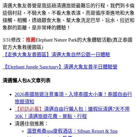
清邁大象友善營是我這趟清邁旅遊最難忘的行程，我們到卡倫
這個村莊，不騎大象、不看大象表演，而是循序漸進地和大象
接觸、相觸，透過餵食大象、幫大象洗泥巴早、玩水，拉近和
象群的距離，是非常棒的體驗！
3/31修改：
推薦
Elephant Nature Park的大象體驗活動(真正泰國
官方大象救援園區)
【走進大象友善園區】清邁大象自然公園一日體驗
【Elephant Jungle Sanctuary】清邁大象友善半日體驗營
清邁懶人包&文章列表
2026泰國旅遊注意事項、入境泰國大小事！泰國自由行
旅遊須知
【初訪必看】
清邁自由行懶人包｜連假玩清邁7天不用
30K！清邁旅遊花費、景點、行程
清邁住宿推薦：
湄登希桑spa度假酒店｜Sibsan Resort & Spa