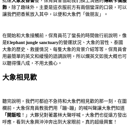
抵達
大象友善營
後，保育員會協助我們換上清邁的
傳統卡倫服
飾
，除了趣味外，主要是這衣服前方有兩個蠻深的口袋，可以
讓我們把香蕉放入其中，以便和大象們「做朋友」。
在開始和大象接觸前，保育員花了蠻長的時間做行前說明，像
是
Elephant jungle sanctuary
的營運狀況、大象的習性、泰國
大象的歷史、救援情況、每隻大象的背景介紹等等，保育員會
用最簡單的英文和緩慢的語調說明，所以爛英文如我大概也可
以聽得懂八成，不用太擔心。
大象相見歡
聽完說明，我們可都迫不急待和大象們相見歡的那一刻，在圍
欄前，大象保育員教我們用「蹦~蹦」的喊叫聲讓大象們知道
「開飯啦
！」大夥兒對著叢林大聲呼喊，大象們也從遠方發出
呼應，看到大象興沖沖奔出到大家眼前，真的超級興奮！