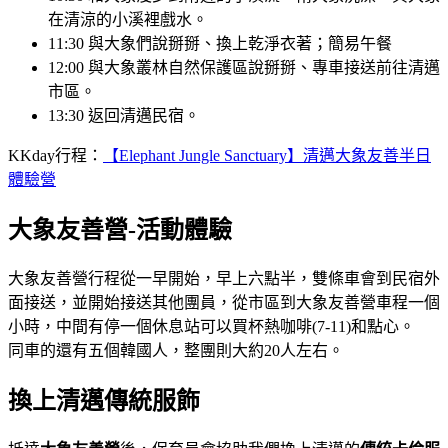
在清涼的小溪裡戲水。
11:30 與大象們說掰掰、換上乾淨衣著；簡易午餐
12:00 與大象叢林自然保護區說掰掰、專車接送前往清邁
市區。
13:30 返回清邁民宿。
KKday行程：
【Elephant Jungle Sanctuary】清邁大象友善半日
體驗營
大象友善營-活動體驗
大象友善營行程從一早開始，早上六點半，雙條車會到民宿外
面接送，並開始接送其他團員，從市區到大象友善營車程一個
小時，中間有停一個休息站可以買杯熱咖啡(7-11)和點心。
同車的還有五個韓國人，整團則大約20人左右。
換上清邁傳統服飾