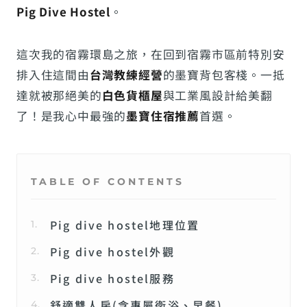
Pig Dive Hostel
。
這次我的宿霧環島之旅，在回到宿霧市區前特別安
排入住這間由
台灣教練經營
的墨寶背包客棧。一抵
達就被那絕美的
白色貨櫃屋
與工業風設計給美翻
了！是我心中最強的
墨寶住宿推薦
首選。
TABLE OF CONTENTS
Pig dive hostel地理位置
Pig dive hostel外觀
Pig dive hostel服務
舒適雙人房(含專屬衛浴、早餐)