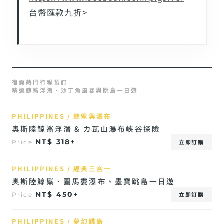
台幣匯款九折>
宿霧熱門行程預訂
精選鯨鯊浮潛、沙丁魚風暴與跳島一日遊
PHILIPPINES / 鯨鯊與瀑布
奧斯陸鯨鯊浮潛 & カ瓦山瀑布峽谷探險
NT$ 318+
立即訂購
Price
PHILIPPINES / 經典三合一
奧斯陸鯨鯊、圖馬婁瀑布、墨寶跳島一日遊
NT$ 450+
立即訂購
Price
PHILIPPINES / 夢幻跳島