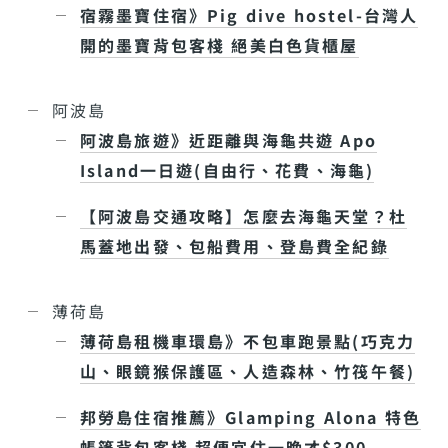
宿霧墨寶住宿》Pig dive hostel-台灣人
開的墨寶背包客棧 絕美白色貨櫃屋
阿波島
阿波島旅遊》近距離與海龜共遊 Apo
Island一日遊(自由行、花費、海龜)
【阿波島交通攻略】怎麼去海龜天堂？杜
馬蓋地出發、包船費用、登島費全紀錄
薄荷島
薄荷島租機車環島》不包車跑景點(巧克力
山、眼鏡猴保護區、人造森林、竹筏午餐)
邦勞島住宿推薦》Glamping Alona 特色
帳篷背包客棧 超便宜住一晚才$300