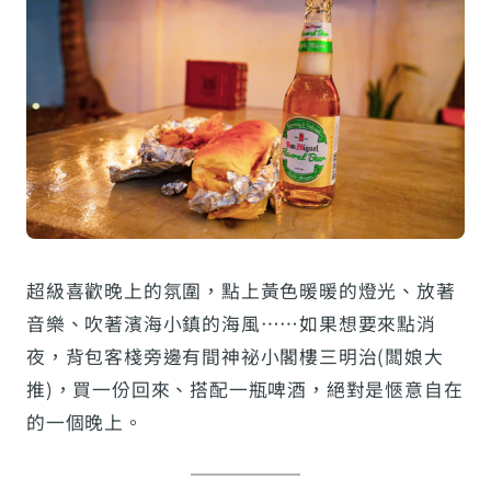
超級喜歡晚上的氛圍，點上黃色暖暖的燈光、放著
音樂、吹著濱海小鎮的海風……如果想要來點消
夜，背包客棧旁邊有間神祕小閣樓三明治(闆娘大
推)，買一份回來、搭配一瓶啤酒，絕對是愜意自在
的一個晚上。