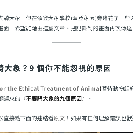
去騎大象，但在湄登大象學校(湄登象園)旁邊花了一些
畫面，希望能藉由這篇文章、把記錄到的畫面再次傳達
騎大象？9 個你不能忽視的原因
or the Ethical Treatment of Anima
(
善待動物組
e翻譯來的
『不要騎大象的九個原因』
。
以直接點下面的連結看
原文
！如果有任何理解錯誤也歡