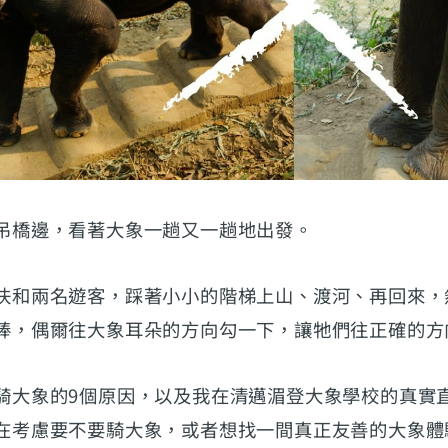
吊橋邊，看著大象一趟又一趟地出發。
伕和兩名遊客，踩著小小的階梯上山、渡河、再回來，
棒，偶爾往大象耳朵的方向勾一下，讓牠們往正確的方
騎大象的9個原因，以及我在清邁湄登大象學校的真實
在考慮要不要騎大象，或者想找一間真正友善的大象體