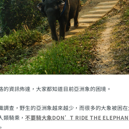
路的資訊佈達，大家都知道目前亞洲象的困境。
織調查，野生的亞洲象越來越少，而很多的大象被困在
人類騎乘，
不要騎大象DON’T RIDE THE ELEPHAN
。