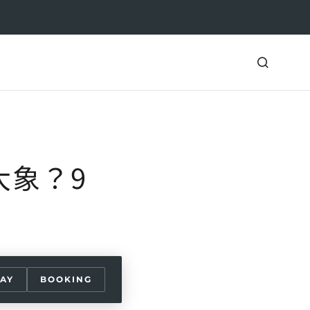
大象？9
AY
BOOKING