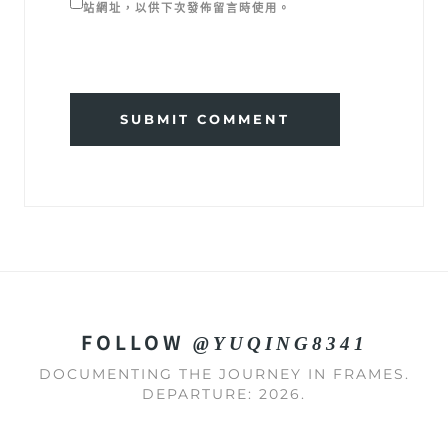
站網址，以供下次發佈留言時使用。
SUBMIT COMMENT
FOLLOW
@YUQING8341
DOCUMENTING THE JOURNEY IN FRAMES.
DEPARTURE: 2026.