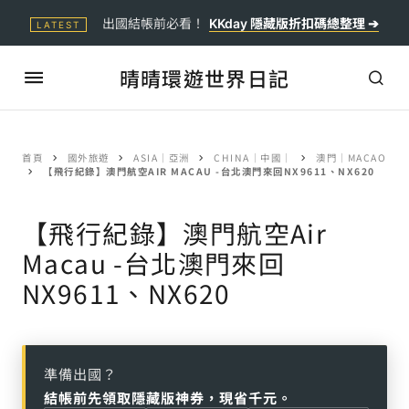
出國結帳前必看！
KKday 隱藏版折扣碼總整理 ➔
LATEST
晴晴環遊世界日記
首頁
國外旅遊
ASIA｜亞洲
CHINA｜中國｜
澳門｜MACAO
【飛行紀錄】澳門航空AIR MACAU -台北澳門來回NX9611、NX620
【飛行紀錄】澳門航空Air
Macau -台北澳門來回
NX9611、NX620
準備出國？
結帳前先領取隱藏版神券，現省千元。