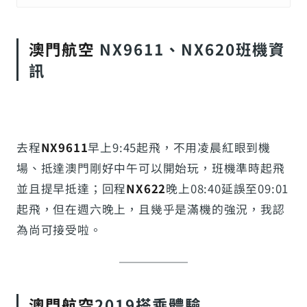
澳門航空
NX9611、NX620班機資
訊
去程
NX9611
早上9:45起飛，不用凌晨紅眼到機
場、抵達澳門剛好中午可以開始玩，班機準時起飛
並且提早抵達；回程
NX622
晚上08:40延誤至09:01
起飛，但在週六晚上，且幾乎是滿機的強況，我認
為尚可接受啦。
澳門航空
2019搭乘體驗