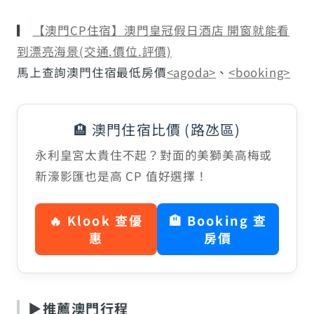
▎
【澳門CP住宿】澳門皇冠假日酒店 開窗就能看
到漂亮海景(交通.價位.評價)
馬上查詢澳門住宿最低房價
<agoda>
、
<booking>
🏨 澳門住宿比價 (路氹區)
永利皇宮太貴住不起？對面的美獅美高梅或
新濠影匯也是高 CP 值好選擇！
🔥 Klook 查優
🏨 Booking 查
惠
房價
▶推薦澳門行程