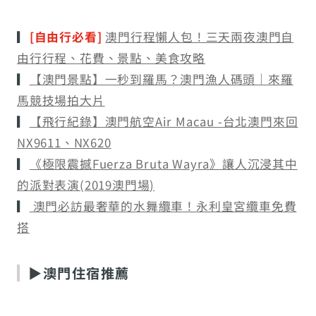
▎
[自由行必看]
澳門行程懶人包！三天兩夜澳門自
由行行程、花費、景點、美食攻略
▎
【澳門景點】一秒到羅馬？澳門漁人碼頭｜來羅
馬競技場拍大片
▎
【飛行紀錄】澳門航空Air Macau -台北澳門來回
NX9611、NX620
▎
《極限震撼Fuerza Bruta Wayra》讓人沉浸其中
的派對表演(2019澳門場)
▎
澳門必訪最奢華的水舞纜車！永利皇宮纜車免費
搭
▶澳門住宿推薦