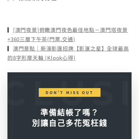
▎
[澳門夜景]俯瞰澳門夜色最佳地點－澳門塔夜景
+360三層下午茶(門票.交通)
▎
澳門景點｜新濠影匯招牌【影滙之星】全球最高
的8字形摩天輪‎ (Klook心得)
DON'T MISS OUT
準備結帳了嗎？
別讓自己多花冤枉錢