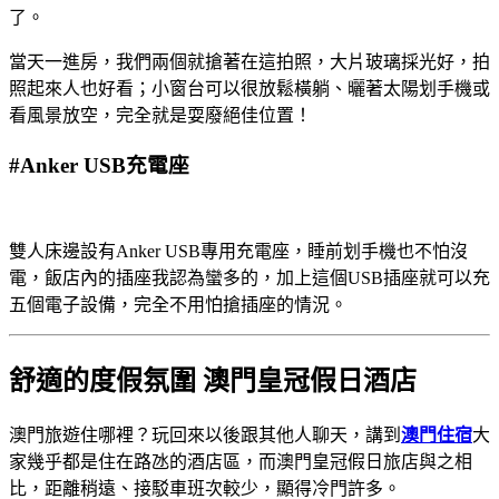
了。
當天一進房，我們兩個就搶著在這拍照，大片玻璃採光好，拍
照起來人也好看；小窗台可以很放鬆橫躺、曬著太陽划手機或
看風景放空，完全就是耍廢絕佳位置！
#Anker USB充電座
雙人床邊設有Anker USB專用充電座，睡前划手機也不怕沒
電，飯店內的插座我認為蠻多的，加上這個USB插座就可以充
五個電子設備，完全不用怕搶插座的情況。
舒適的度假氛圍 澳門皇冠假日酒店
澳門旅遊住哪裡？玩回來以後跟其他人聊天，講到
澳門住宿
大
家幾乎都是住在路氹的酒店區，而澳門皇冠假日旅店與之相
比，距離稍遠、接駁車班次較少，顯得冷門許多。