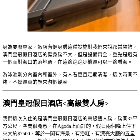
身為耍廢專家，飯店有健身房這種設施對我們來說都當裝飾，
澳門皇冠假日酒店的健身房不大，但是設備齊全，重點是還有
一個面對海口的落地窗，在這邊跑跑步機還可以一邊看海。
游泳池則分內室內和室外，有人看管且定期清潔，這次時間不
夠，不然還真的想來游個幾圈！
澳門皇冠假日酒店<高級雙人房>
我們這次入住的是澳門皇冠假日酒店的高級雙人房，房間32平
方公尺，空間很寬敞，在Agoda上面訂的，假日兩個晚上住下
來大約$7500，等於一間有海景、有浴缸、有漂亮大廳的五星