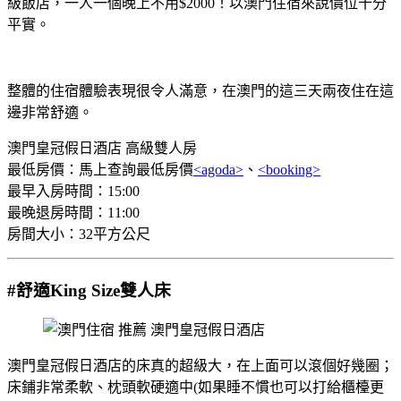
級飯店，一人一個晚上不用$2000！以澳門住宿來說價位十分
平實。
整體的住宿體驗表現很令人滿意，在澳門的這三天兩夜住在這
邊非常舒適。
澳門皇冠假日酒店 高級雙人房
最低房價：馬上查詢最低房價
<agoda>
、
<booking>
最早入房時間：15:00
最晚退房時間：11:00
房間大小：32平方公尺
#舒適King Size雙人床
澳門皇冠假日酒店的床真的超級大，在上面可以滾個好幾圈；
床鋪非常柔軟、枕頭軟硬適中(如果睡不慣也可以打給櫃檯更