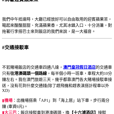
我們中午抵達時，大廳已經放好可以自由取用的迎賓蘋果茶，
喝起來酸酸甜甜、充滿蘋果香，尤其冰鎮入口、十分消暑，對
拖著行李搭巴士來到飯店的我們來說，是一大福音。
#交通接駁車
不若賭場飯店的交通車四通八達，
澳門皇冠假日酒店
的交通車
只有
往港澳碼頭一個路線
，每半個小時一班車，車程大約10分
鐘左右。我在澳門旅遊三天，幾乎都靠澳門各大賭場接駁車接
送，沒有花到什麼交通錢(除了趕飛機和趕表演搭計程車以外
XD)
▮
機場
：出機場搭乘「AP1」到「海上居」站下車，步行兩分
鐘 (車資6元)。
▮大
三
巴
：飯店接駁車到港澳碼頭、換
【十六浦酒店】
接駁