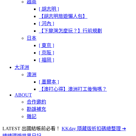
越南
[ 胡志明 ]
【胡志明旅遊懶人包】
[ 河內 ]
【下龍灣怎麼玩？】行前規劃
日本
[ 東京 ]
[ 京阪 ]
[ 福岡 ]
大洋洲
澳洲
[ 墨爾本 ]
【澳打心得】澳洲打工後悔嗎？
ABOUT
合作邀約
勘誤補充
雜記
LATEST
出國結帳前必看！
KKday 隱藏版折扣碼總整理 ➔
晴晴環遊世界日記