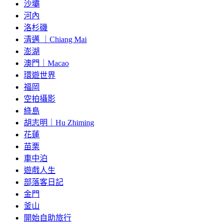
沙壩
河內
洛杉磯
清邁 ｜Chiang Mai
澎湖
澳門｜Macao
環遊世界
福岡
空拍攝影
綠島
胡志明｜Hu Zhiming
花蓮
苗栗
車中泊
遊戲人生
部落客日記
金門
釜山
開始自助旅行