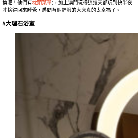
換喔！他們有
枕頭菜單
)，加上澳門玩得這幾天都玩到快半夜
才捨得回來睡覺，房間有個舒服的大床真的太幸福了。
#大理石浴室