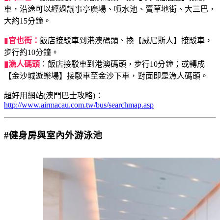
車，沿途可以經過議事亭廣場、噴水池、賣草地街、大三巴，
大約15分鐘。
▮
官也街：
飯店接駁車到港澳碼頭、換【威尼斯人】接駁車，
步行約10分鐘。
▮漁人碼頭
：飯店接駁車到港澳碼頭，步行10分鐘；或轉成
【金沙城遊樂場】接駁車至金沙下車，對面即是漁人碼頭。
超好用網站(澳門巴士攻略)：
http://www.airmacau.com.tw/bus/searchmap.asp
#健身房與室內外游泳池