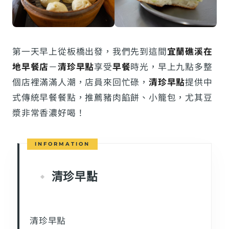
第一天早上從板橋出發，我們先到這間
宜蘭礁溪在
地早餐店
－
清珍早點
享受
早餐
時光，早上九點多整
個店裡滿滿人潮，店員來回忙碌，
清珍早點
提供中
式傳統早餐餐點，推薦豬肉餡餅、小籠包，尤其豆
漿非常香濃好喝！
清珍早點
清珍早點