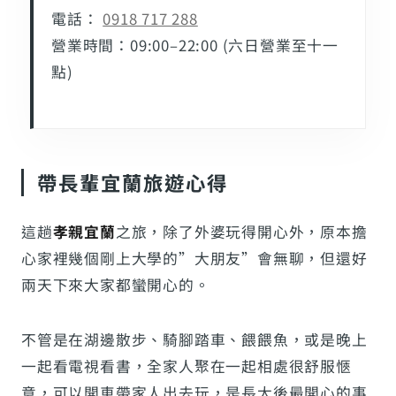
電話：
0918 717 288
營業時間：09:00–22:00 (六日營業至十一
點)
帶長輩宜蘭旅遊心得
這趟
孝親宜蘭
之旅，除了外婆玩得開心外，原本擔
心家裡幾個剛上大學的”大朋友”會無聊，但還好
兩天下來大家都蠻開心的。
不管是在湖邊散步、騎腳踏車、餵餵魚，或是晚上
一起看電視看書，全家人聚在一起相處很舒服愜
意，可以開車帶家人出去玩，是長大後最開心的事