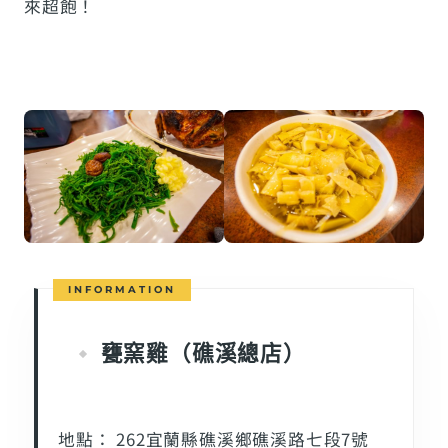
來超飽！
甕窯雞（礁溪總店）
地點： 262宜蘭縣礁溪鄉礁溪路七段7號