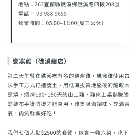
地點：262宜蘭縣礁溪鄉礁溪路四段208號
電話：
03 988 9658
營業時間：05:00–11:00(周三公休)
甕窯雞（礁溪總店）
第二天午餐在礁溪吃有名的甕窯雞，甕窯雞使用古
法手工方式打造甕土、用低海拔質地堅硬的龍眼木
窯燒，燜烤130~150天的山土雞，雞肉上桌熱騰騰
需要布手燙防燙才能食用，雞隻吸滿調味、充滿香
氣，肉質鮮嫩好吃！
我們七個人點$2500的套餐，包含一雞六菜，吃下