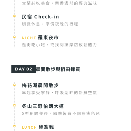
宜蘭必吃美食，蒜香濃郁的經典滋味
民宿 Check-in
稍微休息，準備夜晚的行程
羅東夜市
NIGHT
逛街吃小吃，或找間按摩店放鬆體力
晨間散步與稻田採買
DAY 02
梅花湖晨間散步
早起享受寧靜，呼吸湖畔的新鮮空氣
冬山三奇伯朗大道
S型稻間美徑，四季皆有不同療癒色彩
甕窯雞
LUNCH