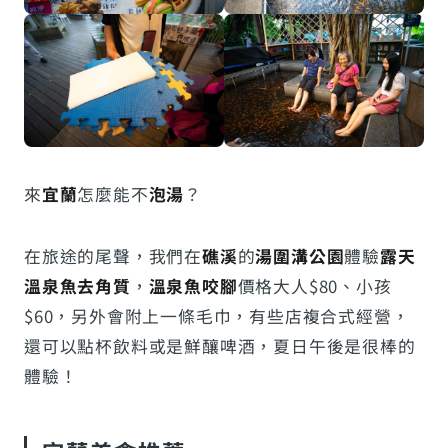
來
宜蘭
怎麼能不
泡湯
？
在旅途的尾聲，我們在
礁溪
的
湯圍溝公園
體驗
露天
溫泉魚去角質
，
溫泉魚咬腳
價格大人$80、小孩
$60，另外會附上一條毛巾，有些店複合式經營，
還可以點杯飲料或是鮮釀啤酒，夏日午後是很棒的
體驗！