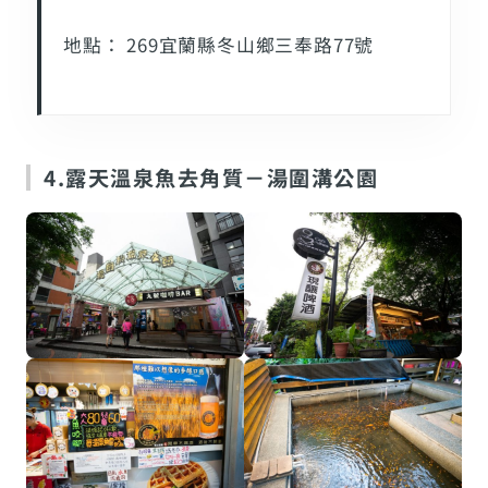
地點： 269宜蘭縣冬山鄉三奉路77號
4.露天溫泉魚去角質－湯圍溝公園