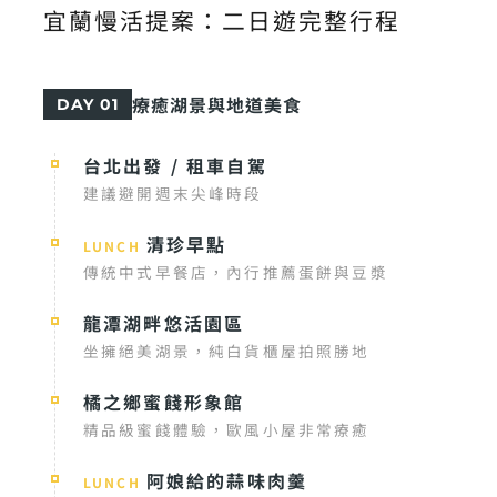
宜蘭慢活提案：二日遊完整行程
療癒湖景與地道美食
DAY 01
台北出發 / 租車自駕
建議避開週末尖峰時段
清珍早點
LUNCH
傳統中式早餐店，內行推薦蛋餅與豆漿
龍潭湖畔悠活園區
坐擁絕美湖景，純白貨櫃屋拍照勝地
橘之鄉蜜餞形象館
精品級蜜餞體驗，歐風小屋非常療癒
阿娘給的蒜味肉羹
LUNCH