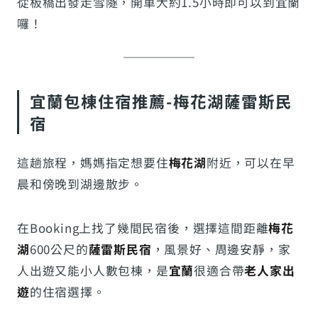
從板橋出發走雪隧，開車大約1.5小時即可以到宜蘭
囉！
宜蘭包棟住宿推薦-梅花湖薩雷斯民
宿
這趟旅程，媽媽指定想要住
梅花湖
附近，可以在早
晨和傍晚到湖邊散步。
在Booking上找了幾間民宿後，選擇這間距離
梅花
湖
600公尺的
薩雷斯民宿
，風景好、周邊安靜，家
人出遊又能小人數包棟，是
宜蘭
很適合帶
老人家出
遊
的住宿選擇。