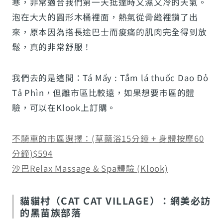
寒，非常適合我們第一天抵達時又濕又冷的天氣。
泡在大大的圓形木桶裡面，熱氣從骨縫裡鑽了出
來，原本因為搭長途巴士而痠痛的肌肉完全得到放
鬆，真的非常舒服！
我們去的是這間：Tá Mẩy : Tắm lá thuốc Dao Đỏ
Tả Phìn，但離市區比較遠，如果想要市區的體
驗，可以在Klook上訂購。
不騎車的市區選擇：(草藥浴15分鐘 + 身體按摩60
分鐘)$594
沙巴Relax Massage & Spa體驗 (Klook)
貓貓村（CAT CAT VILLAGE）：網美必訪
的黑苗族部落