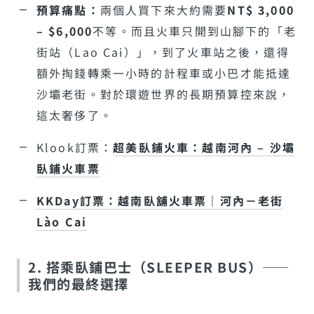
預算痛點：
兩個人買下來大約需要
NT$ 3,000
– $6,000
不等。而且火車只開到山腳下的「老
街站（Lao Cai）」，到了火車站之後，還得
額外掏錢轉乘一小時的計程車或小巴才能抵達
沙壩老街。對於環遊世界的長期預算控來說，
這太奢侈了。
Klook訂票：
超美臥鋪火車：越南河內 – 沙壩
臥鋪火車票
KKDay訂票：越南臥舖火車票｜河內－老街
Lào Cai
2. 搭乘臥鋪巴士（SLEEPER BUS）——
我們的最終選擇