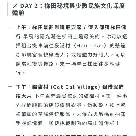
📌 DAY 2：梯田秘境與少數民族文化深度
體驗
上午：梯田景觀咖啡廳耍廢 / 深入部落梯田健
行
早晨的陽光灑在梯田上是最美的。你可以選
擇租台機車前往豪滔村（Hau Thao）的懸崖
咖啡廳當個快樂廢人；或是體力好的人，可以
請當地嚮導帶路，來一場單日梯田徒步輕健
行。
下午：貓貓村 (Cat Cat Village) 租借服飾
拍大片
下午直奔最受歡迎的貓貓村。第一件事
先找間順眼的店殺價租衣服、做妝髮，換上繁
複華麗的苗族傳統服飾，去瀑布與吊橋前拍滿
手機記憶體，順便挑戰刺激的高山溜滑梯！