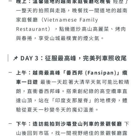
晚上：溫馨道地的越南家庭餐廳吃晚餐
經歷了
一整天的拍照與走路，晚餐找一間道地的越南
家庭餐廳（Vietnamese Family
Restaurant），點幾道炒高山高麗菜、烤肉
與春捲，享受山城最樸實的煙火氣。
📌 DAY 3：征服最高峰，完美列車照收尾
上午：越南最高峰「番西邦 (Fansipan)」纜
車一日遊
最後一天趁著大清早天氣可能比較晴
朗，直衝番西邦峰。搭乘創紀錄的高空纜車直
達山頂，站在「印度支那屋脊」的地標旁，體
驗從夏天一秒變冬天的魔幻溫差。
下午：造訪能拍到沙壩登山列車的景觀餐廳
下
山後回到市區，找一間視野絕佳的景觀餐廳露