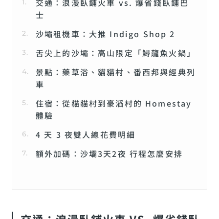
交通：浪漫臥鋪火車 vs. 爆省錢臥鋪巴
士
沙壩租機車：大推 Indigo Shop 2
舌尖上的沙壩：高山限定「鱘龍魚火鍋」
景點：藥草浴、貓貓村、番西邦與經典列
車
住宿：從貓貓村到豪滔村的 Homestay
體驗
4 天 3 夜雙人總花費明細
額外加碼：沙壩3天2夜 行程怎麼安排