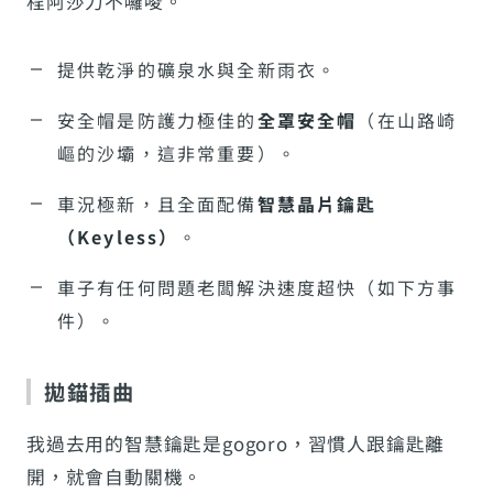
程阿莎力不囉唆。
提供乾淨的礦泉水與全新雨衣。
安全帽是防護力極佳的
全罩安全帽
（在山路崎
嶇的沙壩，這非常重要）。
車況極新，且全面配備
智慧晶片鑰匙
（Keyless）
。
車子有任何問題老闆解決速度超快（如下方事
件）。
拋錨插曲
我過去用的智慧鑰匙是gogoro，習慣人跟鑰匙離
開，就會自動關機。