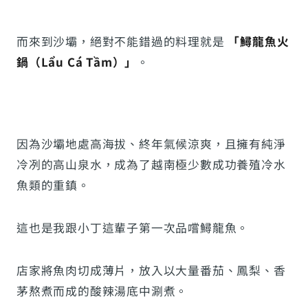
而來到沙壩，絕對不能錯過的料理就是
「鱘龍魚火
鍋（Lẩu Cá Tầm）」
。
因為沙壩地處高海拔、終年氣候涼爽，且擁有純淨
冷冽的高山泉水，成為了越南極少數成功養殖冷水
魚類的重鎮。
這也是我跟小丁這輩子第一次品嚐鱘龍魚。
店家將魚肉切成薄片，放入以大量番茄、鳳梨、香
茅熬煮而成的酸辣湯底中涮煮。