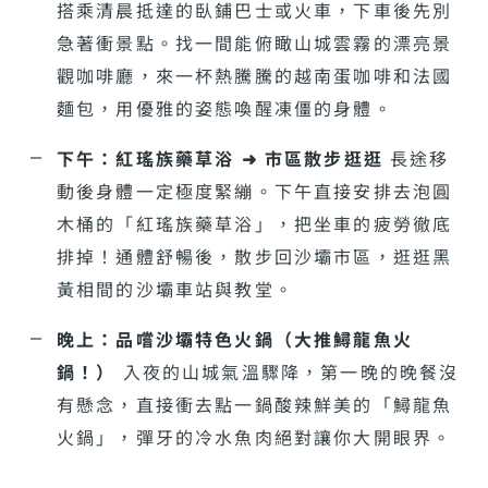
搭乘清晨抵達的臥鋪巴士或火車，下車後先別
急著衝景點。找一間能俯瞰山城雲霧的漂亮景
觀咖啡廳，來一杯熱騰騰的越南蛋咖啡和法國
麵包，用優雅的姿態喚醒凍僵的身體。
下午：紅瑤族藥草浴 ➜ 市區散步逛逛
長途移
動後身體一定極度緊繃。下午直接安排去泡圓
木桶的「紅瑤族藥草浴」，把坐車的疲勞徹底
排掉！通體舒暢後，散步回沙壩市區，逛逛黑
黃相間的沙壩車站與教堂。
晚上：品嚐沙壩特色火鍋（大推鱘龍魚火
鍋！）
入夜的山城氣溫驟降，第一晚的晚餐沒
有懸念，直接衝去點一鍋酸辣鮮美的「鱘龍魚
火鍋」，彈牙的冷水魚肉絕對讓你大開眼界。