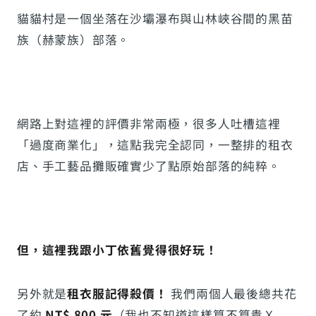
貓貓村是一個坐落在沙壩瀑布與山林峽谷間的黑苗
族（赫蒙族）部落。
網路上對這裡的評價非常兩極，很多人吐槽這裡
「過度商業化」，這點我完全認同，一整排的租衣
店、手工藝品攤販確實少了點原始部落的純粹。
但，這裡我跟小丁依舊覺得很好玩！
另外就是
租衣服記得殺價！
我們兩個人最後總共花
了約
NT$ 800 元
（我也不知道這樣算不算貴Ｘ