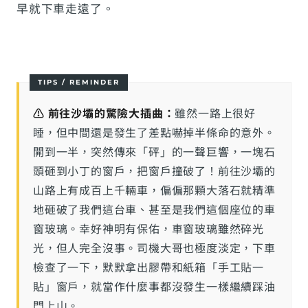
早就下車走遠了。
⚠️ 前往沙壩的驚險大插曲：
雖然一路上很好
睡，但中間還是發生了差點嚇掉半條命的意外。
開到一半，突然傳來「砰」的一聲巨響，一塊石
頭砸到小丁的窗戶，把窗戶撞破了！前往沙壩的
山路上有成百上千輛車，偏偏那顆大落石就精準
地砸破了我們這台車、甚至是我們這個座位的車
窗玻璃。幸好神明有保佑，車窗玻璃雖然碎光
光，但人完全沒事。司機大哥也極度淡定，下車
檢查了一下，默默拿出膠帶和紙箱「手工貼一
貼」窗戶，就當作什麼事都沒發生一樣繼續踩油
門上山。