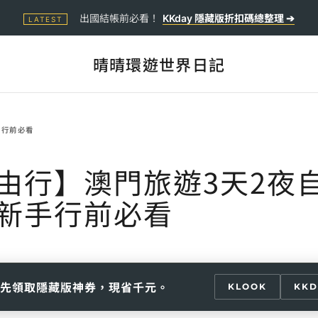
出國結帳前必看！
KKday 隱藏版折扣碼總整理 ➔
LATEST
晴晴環遊世界日記
手行前必看
由行】澳門旅遊3天2夜
新手行前必看
先領取隱藏版神券，現省千元。
KLOOK
KKD