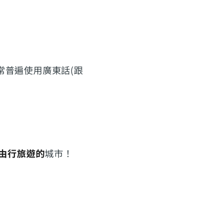
常普遍使用廣東話(跟
由行旅遊的
城市！